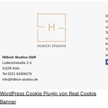
D
V
v
T
u
k
T
p
Hilbich Studios GbR
Lüderichstraße 2-4
51105 Köln
Tel
0221 64306276
info@hilbich-studios.de
WordPress Cookie Plugin von Real Cookie
Banner