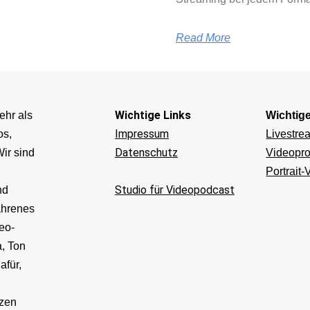
Read More
Wichtige Links
ehr als
Wichtig
Impressum
os,
Livestre
Datenschutz
ir sind
Videopro
Portrait-
Studio für Videopodcast
nd
ahrenes
eo-
, Ton
afür,
v
tzen