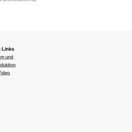
e Links
am und
duktion
Video