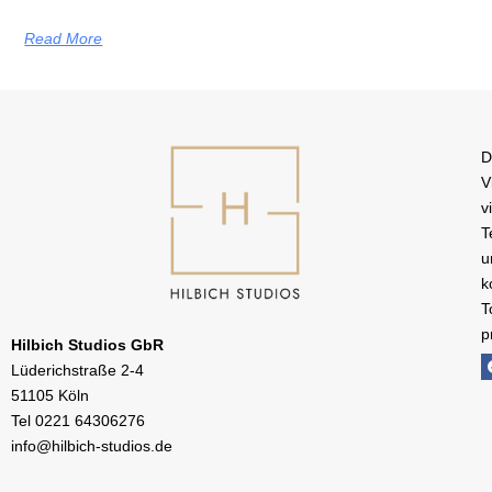
Read More
D
V
v
T
u
k
T
p
Hilbich Studios GbR
Lüderichstraße 2-4
51105 Köln
Tel
0221 64306276
info@hilbich-studios.de