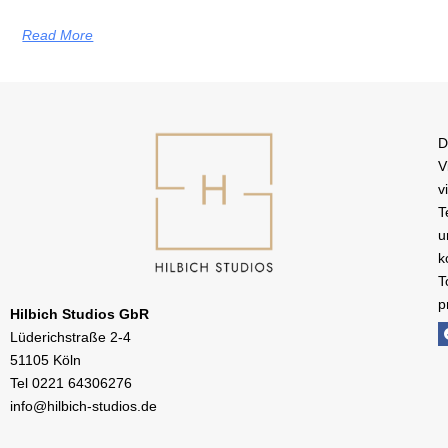
Read More
D
V
v
T
u
k
T
p
Hilbich Studios GbR
Lüderichstraße 2-4
51105 Köln
Tel
0221 64306276
info@hilbich-studios.de