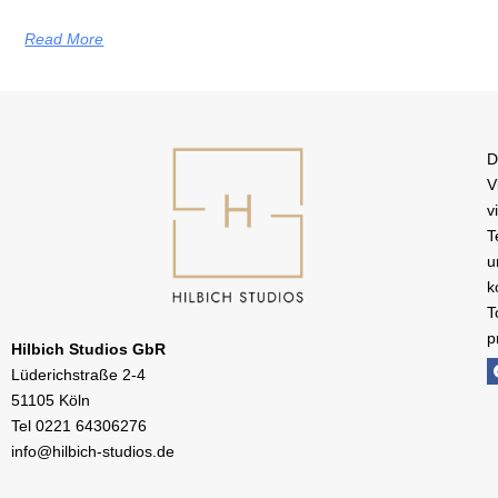
Read More
D
V
v
T
u
k
T
p
Hilbich Studios GbR
Lüderichstraße 2-4
51105 Köln
Tel
0221 64306276
info@hilbich-studios.de