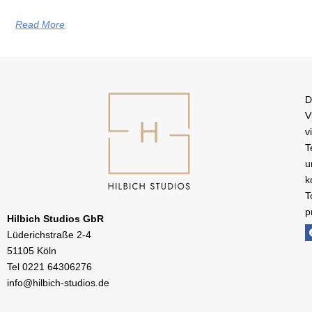
Read More
D
V
v
T
u
k
T
p
Hilbich Studios GbR
Lüderichstraße 2-4
51105 Köln
Tel
0221 64306276
info@hilbich-studios.de