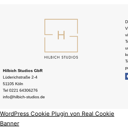
D
V
v
T
u
k
T
p
Hilbich Studios GbR
Lüderichstraße 2-4
51105 Köln
Tel
0221 64306276
info@hilbich-studios.de
WordPress Cookie Plugin von Real Cookie
Banner