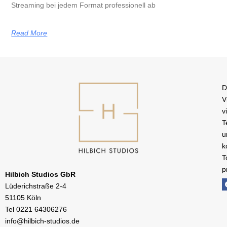
Streaming bei jedem Format professionell ab
Read More
D
V
v
T
u
k
T
p
Hilbich Studios GbR
Lüderichstraße 2-4
51105 Köln
Tel
0221 64306276
info@hilbich-studios.de